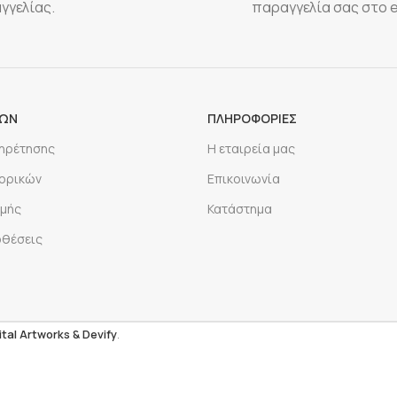
γγελίας.
παραγγελία σας στο 
ΡΩΝ
ΠΛΗΡΟΦΟΡΙΕΣ
πηρέτησης
Η εταιρεία μας
ορικών
Επικοινωνία
μής
Κατάστημα
οθέσεις
ital Artworks
& Devify
.