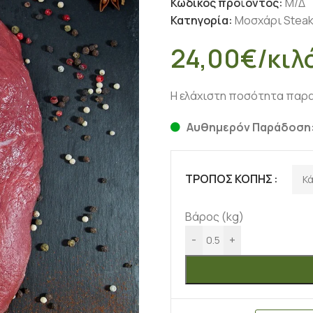
Κωδικός προϊόντος:
Μ/Δ
Κατηγορία:
Μοσχάρι Steaks
24,00
€
/κιλ
Η ελάχιστη ποσότητα παραγ
Αυθημερόν Παράδοση:
ΤΡΌΠΟΣ ΚΟΠΉΣ
Βάρος (kg)
-
+