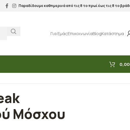
Παραδίδουμε καθημερινά από τις 8 το πρωί έως τις 8 το βράδ
Για Εμάς
Επικοινωνία
Blog
Κατάστημα
0,00
eak
ού Μόσχου