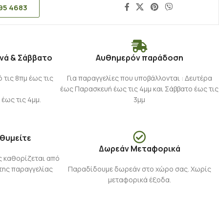
95 4683
νά & Σάββατο
Αυθημερόν παράδοση
τις 8πμ έως τις
Για παραγγελίες που υποβάλλονται : Δευτέρα
έως Παρασκευή έως τις 4μμ και Σάββατο έως τις
 έως τις 4μμ.
3μμ
ιθυμείτε
Δωρεάν Μεταφορικά
ς καθορίζεται από
της παραγγελίας
Παραδίδουμε δωρεάν στο χώρο σας. Χωρίς
μεταφορικά έξοδα.