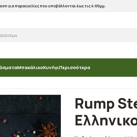
ση για παραγγελίες που υποβάλλονται έως τις 4:00μμ.
άσματα
Μπακάλικο
Κυνήγι
Περισσότερα
Ελληνικού Μόσχου
Rump St
Ελληνικ