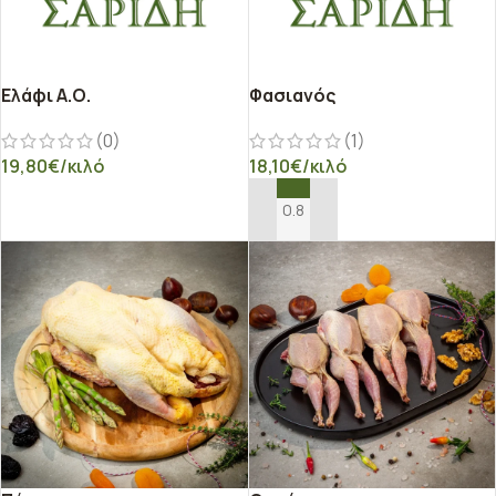
Ελάφι Α.Ο.
Φασιανός
(0)
(1)
19,80
€
/κιλό
18,10
€
/κιλό
ΕΠΙΛΟΓΉ
ΠΡΟΣΘΉΚΗ ΣΤΟ ΚΑΛΆΘΙ