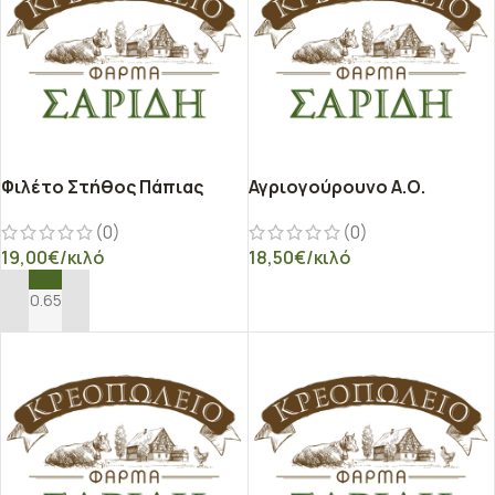
Φιλέτο Στήθος Πάπιας
Αγριογούρουνο Α.Ο.
(0)
(0)
19,00
€
/κιλό
18,50
€
/κιλό
ΕΠΙΛΟΓΉ
ΠΡΟΣΘΉΚΗ ΣΤΟ ΚΑΛΆΘΙ