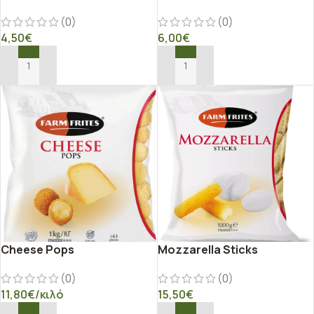
(0)
(0)
4,50
€
6,00
€
ΠΡΟΣΘΉΚΗ ΣΤΟ ΚΑΛΆΘΙ
ΠΡΟΣΘΉΚΗ ΣΤΟ ΚΑΛΆΘΙ
Cheese Pops
Mozzarella Sticks
(0)
(0)
11,80
€
/κιλό
15,50
€