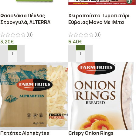
Φασολάκια Πέλλας
Χειροποίητο Τυροπιτάρι
Στρογγυλά, ALTERRA
Εύβοιας Μόνο Με Φέτα
(0)
(0)
3,20
€
6,40
€
ΠΡΟΣΘΉΚΗ ΣΤΟ ΚΑΛΆΘΙ
ΠΡΟΣΘΉΚΗ ΣΤΟ ΚΑΛΆΘΙ
Πατάτες Alphabytes
Crispy Onion Rings