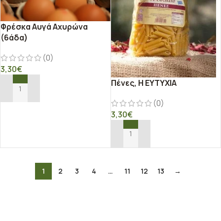
Φρέσκα Αυγά Αχυρώνα
(6άδα)
(0)
3,30
€
Πένες, Η ΕΥΤΥΧΙΑ
ΠΡΟΣΘΉΚΗ ΣΤΟ ΚΑΛΆΘΙ
(0)
3,30
€
ΠΡΟΣΘΉΚΗ ΣΤΟ ΚΑΛΆΘΙ
1
2
3
4
…
11
12
13
→