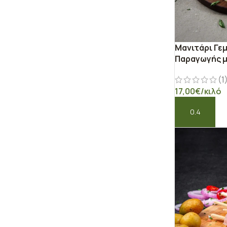
Μανιτάρι Γε
Παραγωγής 
(1
17,00
€
/κιλό
ΠΡΟΣΘΉΚΗ ΣΤ