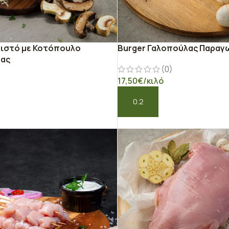
μιστό με Κοτόπουλο
Burger Γαλοπούλας Παραγ
μας
(0)
)
17,50
€
/κιλό
ΠΡΟΣΘΉΚΗ ΣΤΟ ΚΑΛΆΘΙ
Ο ΚΑΛΆΘΙ