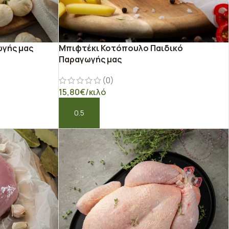
ωγής μας
Μπιφτέκι Κοτόπουλο Παιδικό
Παραγωγής μας
(0)
15,80
€
/κιλό
ΠΡΟΣΘΉΚΗ ΣΤΟ ΚΑΛΆΘΙ