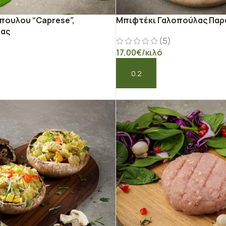
πουλου “Caprese”,
Μπιφτέκι Γαλοπούλας Παρ
μας
(5)
)
17,00
€
/κιλό
ΠΡΟΣΘΉΚΗ ΣΤΟ ΚΑΛΆΘΙ
Ο ΚΑΛΆΘΙ