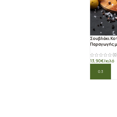
Σουβλάκι Κο
Παραγωγής 
(0
13,90
€
/κιλό
ΠΡΟΣΘΉΚΗ ΣΤ