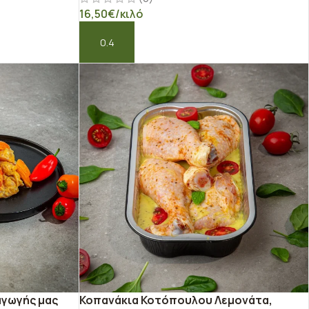
16,50
€
/κιλό
ΠΡΟΣΘΉΚΗ ΣΤΟ ΚΑΛΆΘΙ
αγωγής μας
Κοπανάκια Κοτόπουλου Λεμονάτα,