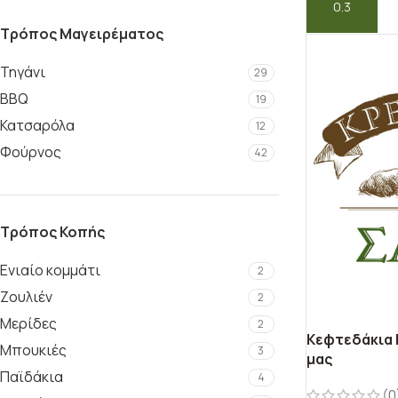
ΠΡΟΣΘΉΚΗ ΣΤ
Τρόπος Μαγειρέματος
Τηγάνι
29
ΒΒQ
19
Κατσαρόλα
12
Φούρνος
42
Τρόπος Κοπής
Ενιαίο κομμάτι
2
Ζουλιέν
2
Μερίδες
2
Κεφτεδάκια
Μπουκιές
3
μας
Παϊδάκια
4
(0