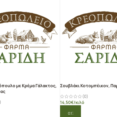
όπουλο με Κρέμα Γάλακτος,
Σουβλάκι Κοτομπέικον, Πα
μας
(0)
)
14,50
€
/κιλό
ΠΡΟΣΘΉΚΗ ΣΤΟ ΚΑΛΆΘΙ