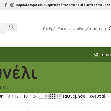
Παραδίδουμε καθημερινά από τις 8 το πρωί έως τις 8 το βράδ
Για Εμάς
Επικοινωνία
Blog
Κατάστημα
0,00
υνέλι
ΝΈΛΙ
ση
9
12
18
24