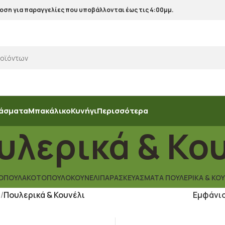
ση για παραγγελίες που υποβάλλονται έως τις 4:00μμ.
άσματα
Μπακάλικο
Κυνήγι
Περισσότερα
υλερικά & Κο
ΟΠΟΎΛΑ
ΚΟΤΌΠΟΥΛΟ
ΚΟΥΝΈΛΙ
ΠΑΡΑΣΚΕΥΆΣΜΑΤΑ ΠΟΥΛΕΡΙΚΆ & ΚΟΥ
α
/
Πουλερικά & Κουνέλι
Εμφάνι