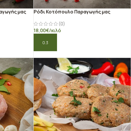
αγωγής μας
Ρόδι Κοτόπουλο Παραγωγής μας
(0)
18,00
€
/κιλό
ΠΡΟΣΘΉΚΗ ΣΤΟ ΚΑΛΆΘΙ