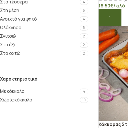
Στα τέσσερα
4
16,50
€
/κιλό
Στη μέση
5
Ανοιχτό για ψητό
4
ΠΡΟΣΘΉΚΗ ΣΤ
Ολόκληρο
5
Σνίτσελ
2
Στα έξι
2
Στα οχτώ
2
Χαρακτηριστικά
Με κόκκαλο
4
Χωρίς κόκκαλο
10
Κόκκορας Στ