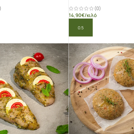
)
(0)
14,90
€
/κιλό
Ο ΚΑΛΆΘΙ
ΠΡΟΣΘΉΚΗ ΣΤΟ ΚΑΛΆΘΙ