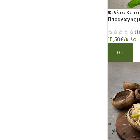
Φιλέτο Κοτό
Παραγωγής 
(1
15,50
€
/κιλό
ΠΡΟΣΘΉΚΗ ΣΤ