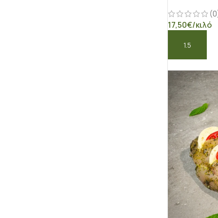
(0
17,50
€
/κιλό
ΠΡΟΣΘΉΚΗ ΣΤ