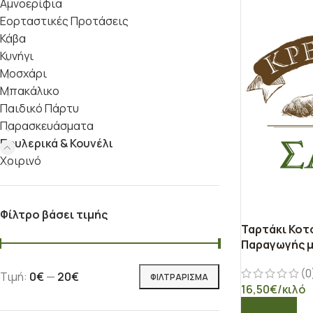
Αμνοερίφια
Εορταστικές Προτάσεις
Κάβα
Κυνήγι
Μοσχάρι
Μπακάλικο
Παιδικό Πάρτυ
Παρασκευάσματα
Πουλερικά & Κουνέλι
Χοιρινό
Φίλτρο βάσει τιμής
Ταρτάκι Κοτ
Παραγωγής 
(0
Τιμή:
0€
—
20€
ΦΙΛΤΡΆΡΙΣΜΑ
16,50
€
/κιλό