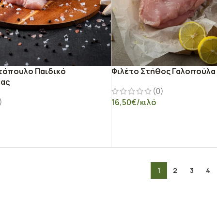
τόπουλο Παιδικό
Φιλέτο Στήθος Γαλοπούλα
μας
(0)
)
16,50
€
/κιλό
ΕΠΙΛΟΓΉ
Ο ΚΑΛΆΘΙ
1
2
3
4