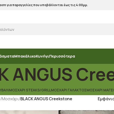
ση για παραγγελίες που υποβάλλονται έως τις 4:00μμ.
άσματα
Μπακάλικο
Κυνήγι
Περισσότερα
K ANGUS Cree
ΥΒΆΛΙ
ΜΟΣΧΆΡΙ STEAKS/GRILL
ΜΟΣΧΆΡΙ ΓΆΛΑΚΤΟΣ
ΜΟΣΧΆΡΙ ΜΑΓΕ
α
/
Μοσχάρι
/
BLACK ANGUS Creekstone
Εμφάνι