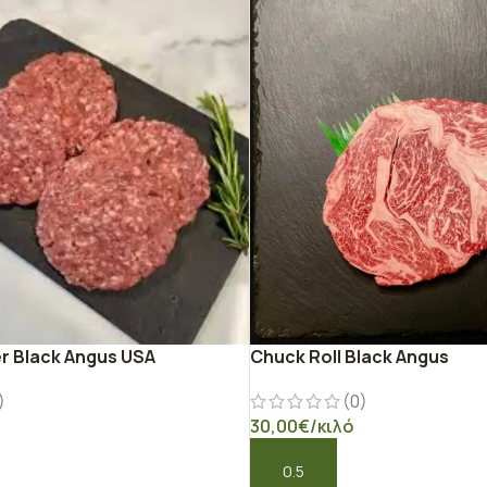
r Black Angus USA
Chuck Roll Black Angus
)
(0)
30,00
€
/κιλό
Ο ΚΑΛΆΘΙ
ΠΡΟΣΘΉΚΗ ΣΤΟ ΚΑΛΆΘΙ