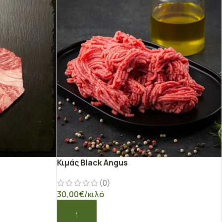
Κιμάς Black Angus
(0)
30,00
€
/κιλό
ΠΡΟΣΘΉΚΗ ΣΤΟ ΚΑΛΆΘΙ