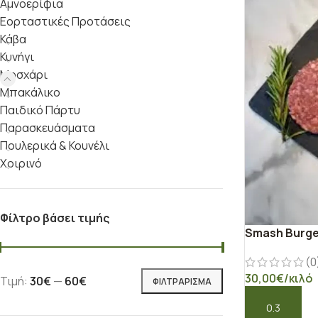
Αμνοερίφια
Εορταστικές Προτάσεις
Κάβα
Κυνήγι
Μοσχάρι
Μπακάλικο
Παιδικό Πάρτυ
Παρασκευάσματα
Πουλερικά & Κουνέλι
Χοιρινό
Φίλτρο βάσει τιμής
Smash Burge
(0
30,00
€
/κιλό
Τιμή:
30€
—
60€
ΦΙΛΤΡΆΡΙΣΜΑ
ΠΡΟΣΘΉΚΗ ΣΤ