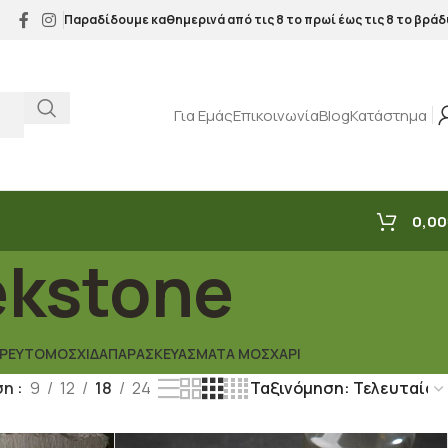
Παραδίδουμε καθημερινά από τις 8 το πρωί έως τις 8 το βράδ
Για Εμάς
Επικοινωνία
Blog
Κατάστημα
0,00
kstone
ΙΡΕΥΤΌ
ΜΟΣΧΊΔΑ
ΠΑΡΑΣΚΕΥΆΣΜΑΤΑ ΜΟΣΧΆΡΙ
ση
9
12
18
24