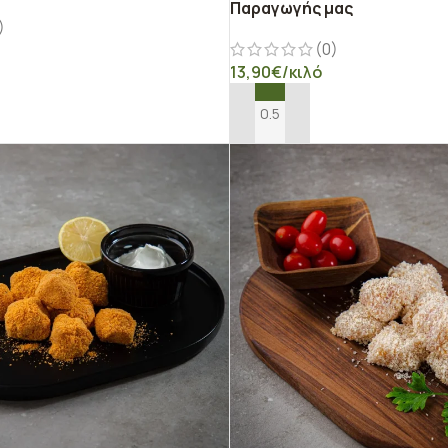
Παραγωγής μας
)
(0)
13,90
€
/κιλό
Ο ΚΑΛΆΘΙ
ΠΡΟΣΘΉΚΗ ΣΤΟ ΚΑΛΆΘΙ