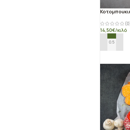
Κοτομπουκιέ
(0
14,50
€
/κιλό
ΠΡΟΣΘΉΚΗ ΣΤ