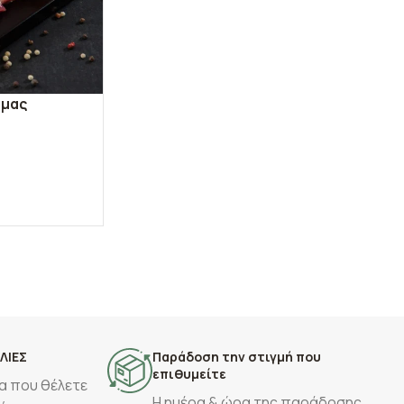
 μας
ΛΙΕΣ
Παράδοση την στιγμή που
επιθυμείτε
α που θέλετε
Η ημέρα & ώρα της παράδοσης