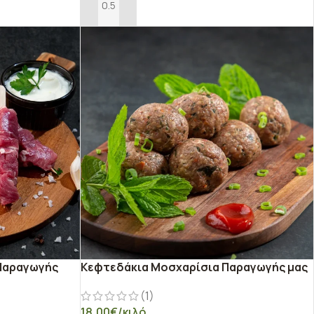
ΠΡΟΣΘΉΚΗ ΣΤΟ ΚΑΛΆΘΙ
 Παραγωγής
Κεφτεδάκια Μοσχαρίσια Παραγωγής μας
(1)
18,00
€
/κιλό