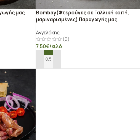
γωγής μας
Bombay(Φτερούγες σε Γαλλική κοπή,
μαριναρισμένες) Παραγωγής μας
Αγγελάκης
(0)
7,50
€
/κιλό
ΠΡΟΣΘΉΚΗ ΣΤΟ ΚΑΛΆΘΙ