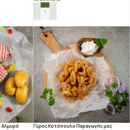
ΠΡΟΣΘΉΚΗ ΣΤΟ ΚΑΛΆΘΙ
ό Αλμυρό
Γύρος Κοτόπουλο Παραγωγής μας