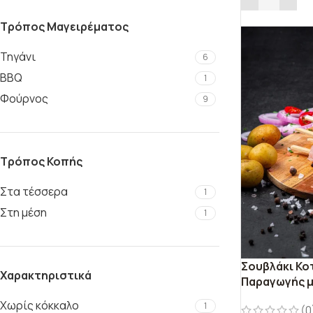
Τρόπος Μαγειρέματος
Τηγάνι
6
ΒΒQ
1
Φούρνος
9
Τρόπος Κοπής
Στα τέσσερα
1
Στη μέση
1
Σουβλάκι Κο
Χαρακτηριστικά
Παραγωγής 
Χωρίς κόκκαλο
1
(0