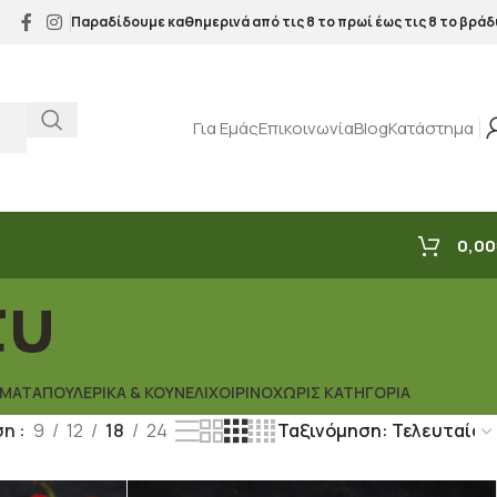
Παραδίδουμε καθημερινά από τις 8 το πρωί έως τις 8 το βράδ
Για Εμάς
Επικοινωνία
Blog
Κατάστημα
0,00
τυ
ΣΜΑΤΑ
ΠΟΥΛΕΡΙΚΆ & ΚΟΥΝΈΛΙ
ΧΟΙΡΙΝΌ
ΧΩΡΊΣ ΚΑΤΗΓΟΡΊΑ
ση
9
12
18
24