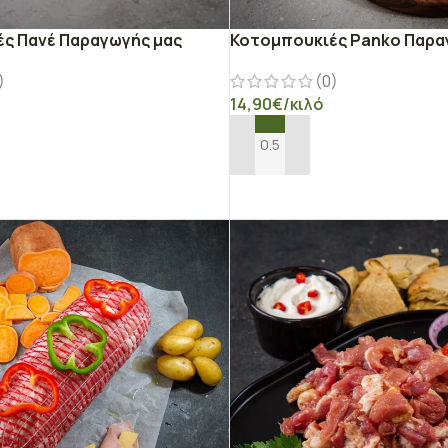
ς Πανέ Παραγωγής μας
Κοτομπουκιές Panko Παρα
)
(0)
14,90
€
/κιλό
Ο ΚΑΛΆΘΙ
ΠΡΟΣΘΉΚΗ ΣΤΟ ΚΑΛΆΘΙ