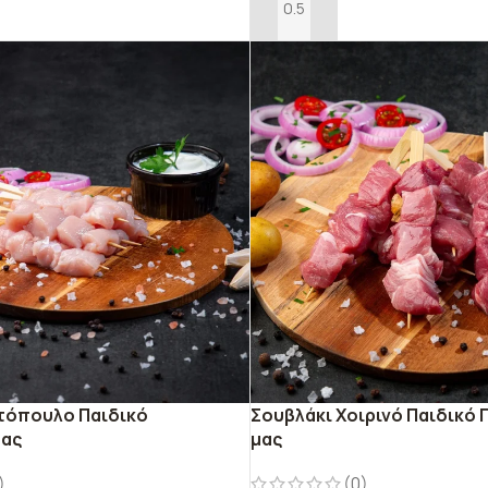
ΠΡΟΣΘΉΚΗ ΣΤΟ ΚΑΛΆΘΙ
τόπουλο Παιδικό
Σουβλάκι Χοιρινό Παιδικό
μας
μας
)
(0)