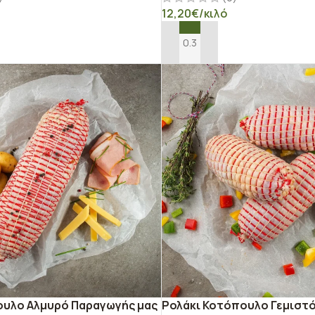
12,20
€
/κιλό
Ο ΚΑΛΆΘΙ
ΠΡΟΣΘΉΚΗ ΣΤΟ ΚΑΛΆΘΙ
υλο Αλμυρό Παραγωγής μας
Ρολάκι Κοτόπουλο Γεμιστ