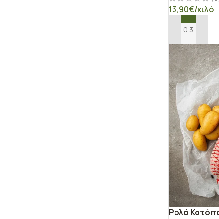
13,90
€
/κιλό
ΠΡΟΣΘΉΚΗ ΣΤ
Ρολό Κοτόπο