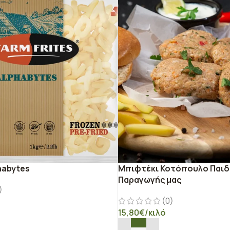
habytes
Μπιφτέκι Κοτόπουλο Παιδ
Παραγωγής μας
)
(0)
15,80
€
/κιλό
Ο ΚΑΛΆΘΙ