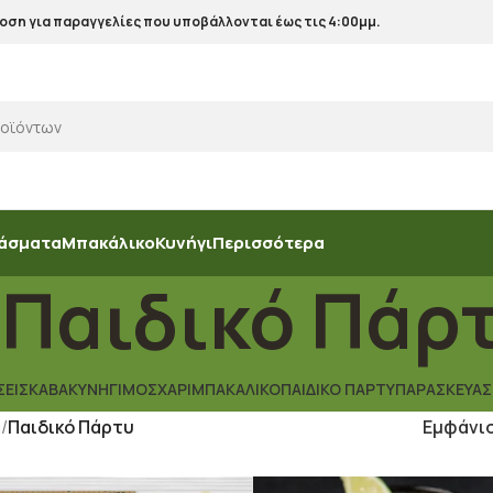
ση για παραγγελίες που υποβάλλονται έως τις 4:00μμ.
άσματα
Μπακάλικο
Κυνήγι
Περισσότερα
Παιδικό Πάρ
ΣΕΙΣ
ΚΆΒΑ
ΚΥΝΉΓΙ
ΜΟΣΧΆΡΙ
ΜΠΑΚΆΛΙΚΟ
ΠΑΙΔΙΚΌ ΠΆΡΤΥ
ΠΑΡΑΣΚΕΥΆ
α
/
Παιδικό Πάρτυ
Εμφάνι