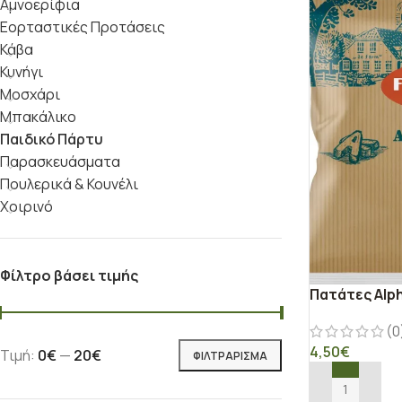
Αμνοερίφια
Εορταστικές Προτάσεις
Κάβα
Κυνήγι
Μοσχάρι
Μπακάλικο
Παιδικό Πάρτυ
Παρασκευάσματα
Πουλερικά & Κουνέλι
Χοιρινό
Φίλτρο βάσει τιμής
Πατάτες Alp
(0
4,50
€
Τιμή:
0€
—
20€
ΦΙΛΤΡΆΡΙΣΜΑ
ΠΡΟΣΘΉΚΗ ΣΤ