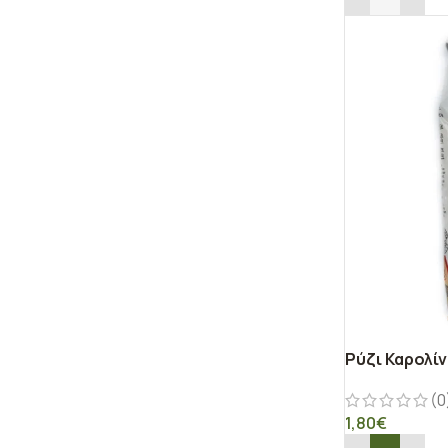
Ρύζι Καρολί
(0
1,80
€