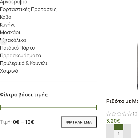
Αμνοερίφια
Εορταστικές Προτάσεις
Κάβα
Κυνήγι
Μοσχάρι
Μπακάλικο
Παιδικό Πάρτυ
Παρασκευάσματα
Πουλερικά & Κουνέλι
Χοιρινό
Φίλτρο βάσει τιμής
Ριζότο με Μ
(0
3,20
€
Τιμή:
0€
—
10€
ΦΙΛΤΡΆΡΙΣΜΑ
ΠΡΟΣΘΉΚΗ ΣΤ