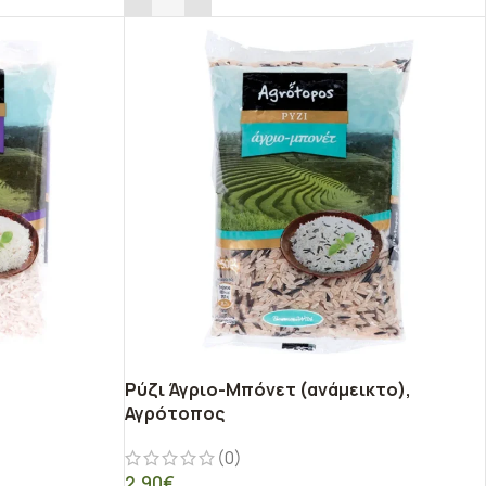
Ρύζι Άγριο-Μπόνετ (ανάμεικτο),
Αγρότοπος
(0)
2,90
€