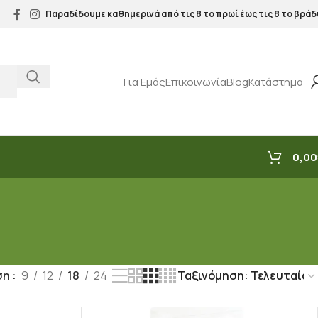
Παραδίδουμε καθημερινά από τις 8 το πρωί έως τις 8 το βράδ
Για Εμάς
Επικοινωνία
Blog
Κατάστημα
0,00
ση
9
12
18
24