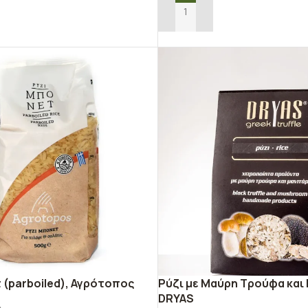
Ο ΚΑΛΆΘΙ
ΠΡΟΣΘΉΚΗ ΣΤΟ ΚΑΛΆΘΙ
 (parboiled), Αγρότοπος
Ρύζι με Μαύρη Τρούφα και 
DRYAS