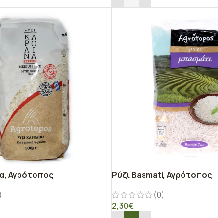
να, Αγρότοπος
Ρύζι Basmati, Αγρότοπος
)
(0)
2,30
€