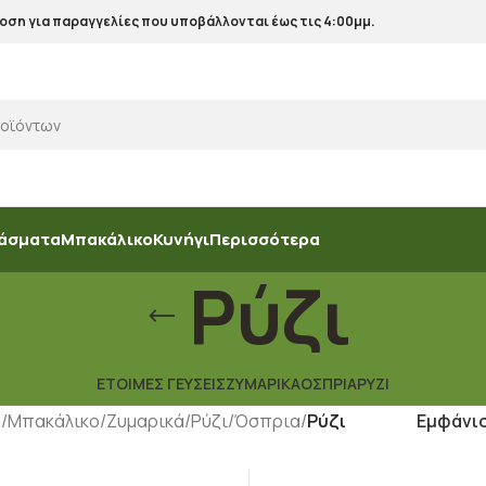
ση για παραγγελίες που υποβάλλονται έως τις 4:00μμ.
άσματα
Μπακάλικο
Κυνήγι
Περισσότερα
Ρύζι
ΈΤΟΙΜΕΣ ΓΕΎΣΕΙΣ
ΖΥΜΑΡΙΚΆ
ΌΣΠΡΙΑ
ΡΎΖΙ
α
/
Μπακάλικο
/
Ζυμαρικά/Ρύζι/Όσπρια
/
Ρύζι
Εμφάνι