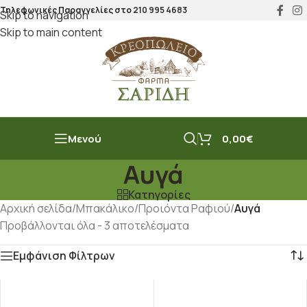
Τηλεφωνικές Παραγγελίες στο
210 995 4683
Skip to navigation
Skip to main content
Μενού
0,00
€
Αυγά
Κατηγορίες
Αρχική σελίδα
/
Μπακάλικο
/
Προιόντα Ραφιού
/
Αυγά
Προβάλλονται όλα - 3 αποτελέσματα
Εμφάνιση Φίλτρων