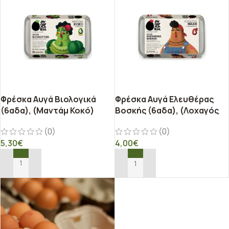
Φρέσκα Αυγά Βιολογικά
Φρέσκα Αυγά Ελευθέρας
(6αδα), (Μαντάμ Κοκό)
Βοσκής (6αδα), (Λοχαγός
Μάχη)
(0)
(0)
5,30
€
4,00
€
ΠΡΟΣΘΉΚΗ ΣΤΟ ΚΑΛΆΘΙ
ΠΡΟΣΘΉΚΗ ΣΤΟ ΚΑΛΆΘΙ