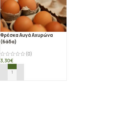
Φρέσκα Αυγά Αχυρώνα
(6άδα)
(0)
3,30
€
ΠΡΟΣΘΉΚΗ ΣΤΟ ΚΑΛΆΘΙ