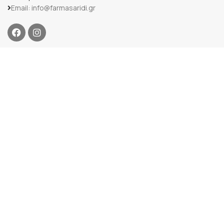
Email: info@farmasaridi.gr
ΟΔΗΓΟΣ ΑΓΟΡΩΝ
Περιοχές Εξυπηρέτησης
Κόστος Μεταφορικών
Τρόποι Πληρωμής
Όροι & προϋποθέσεις
ΠΛΗΡΟΦΟΡΙΕΣ
Η εταιρεία μας
Επικοινωνία
Κατάστημα