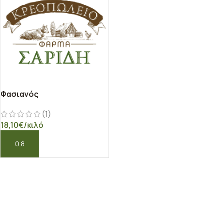
Φασιανός
(1)
18,10
€
/κιλό
ΠΡΟΣΘΉΚΗ ΣΤΟ ΚΑΛΆΘΙ