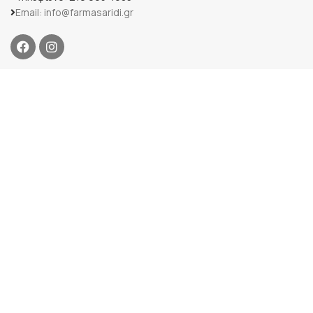
Email: info@farmasaridi.gr
ΟΔΗΓΟΣ ΑΓΟΡΩΝ
Περιοχές Εξυπηρέτησης
Κόστος Μεταφορικών
Τρόποι Πληρωμής
Όροι & προϋποθέσεις
ΠΛΗΡΟΦΟΡΙΕΣ
Η εταιρεία μας
Επικοινωνία
Κατάστημα