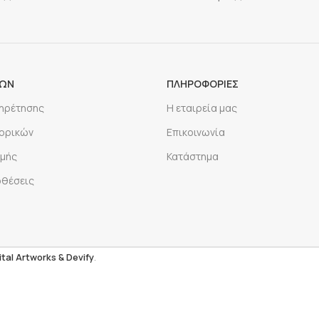
ΡΩΝ
ΠΛΗΡΟΦΟΡΙΕΣ
πηρέτησης
Η εταιρεία μας
ορικών
Επικοινωνία
μής
Κατάστημα
οθέσεις
ital Artworks
& Devify
.