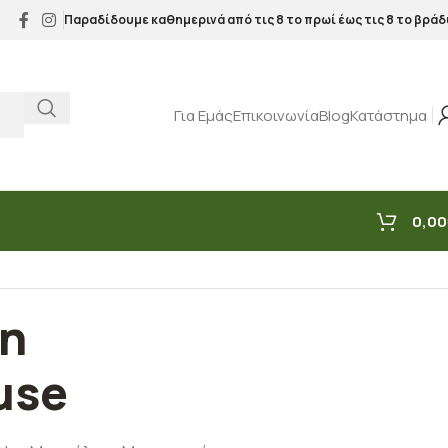
Παραδίδουμε καθημερινά από τις 8 το πρωί έως τις 8 το βράδ
Για Εμάς
Επικοινωνία
Blog
Κατάστημα
0,00
an
use