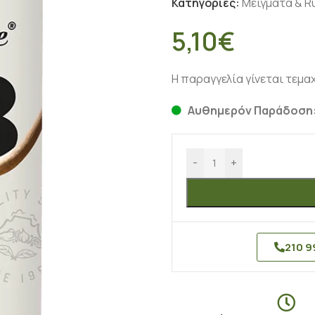
Κατηγορίες:
Μείγματα & R
5,10
€
Η παραγγελία γίνεται τεμαχι
Αυθημερόν Παράδοση:
-
+
210 9