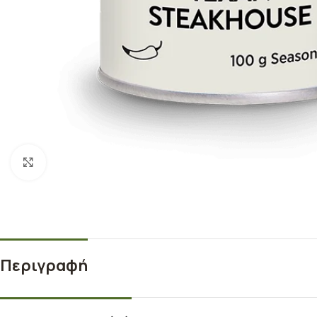
Κλικ για μεγέθυνση
Περιγραφή