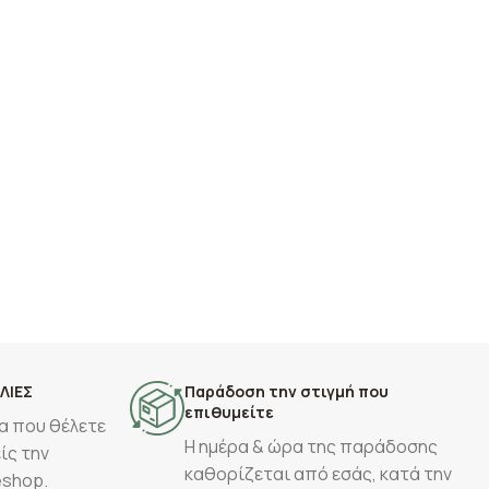
ΛΙΕΣ
Παράδοση την στιγμή που
επιθυμείτε
α που θέλετε
Η ημέρα & ώρα της παράδοσης
ίς την
καθορίζεται από εσάς, κατά την
eshop.