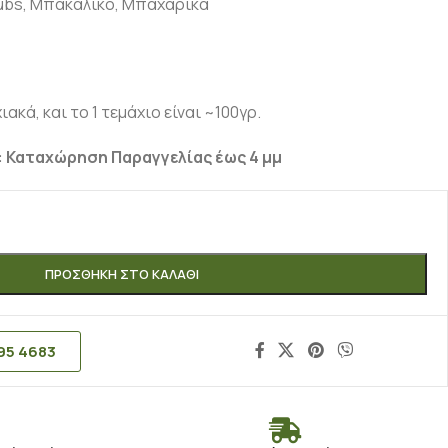
ubs
,
Μπακάλικο
,
Μπαχαρικά
ακά, και το 1 τεμάχιο είναι ~100γρ.
 Καταχώρηση Παραγγελίας έως 4 μμ
ΠΡΟΣΘΉΚΗ ΣΤΟ ΚΑΛΆΘΙ
95 4683