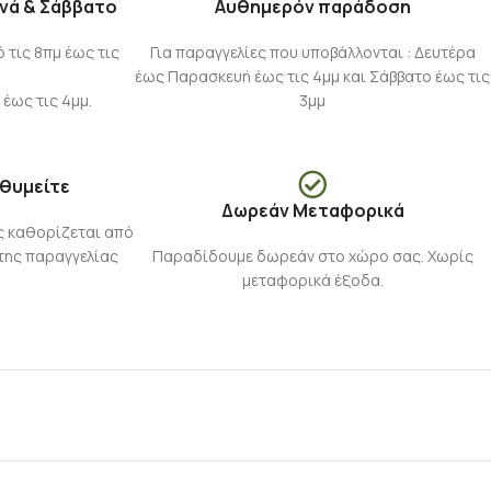
νά & Σάββατο
Αυθημερόν παράδοση
τις 8πμ έως τις
Για παραγγελίες που υποβάλλονται : Δευτέρα
έως Παρασκευή έως τις 4μμ και Σάββατο έως τις
 έως τις 4μμ.
3μμ
ιθυμείτε
Δωρεάν Μεταφορικά
ς καθορίζεται από
της παραγγελίας
Παραδίδουμε δωρεάν στο χώρο σας. Χωρίς
μεταφορικά έξοδα.