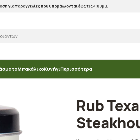
ση για παραγγελίες που υποβάλλονται έως τις 4:00μμ.
άσματα
Μπακάλικο
Κυνήγι
Περισσότερα
b Texan Steakhouse
Rub Tex
Steakho