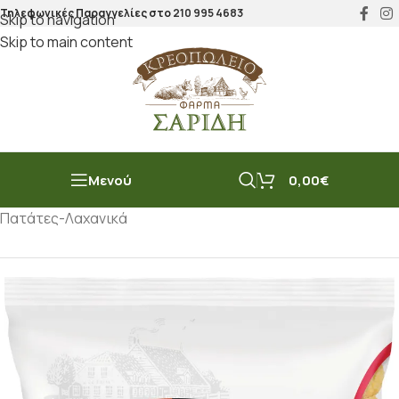
Τηλεφωνικές Παραγγελίες στο
210 995 4683
Skip to navigation
Skip to main content
Μενού
0,00
€
Αρχική σελίδα
/
Μπακάλικο
/
Κατεψυγμένα
/
Πατάτες-Λαχανικά