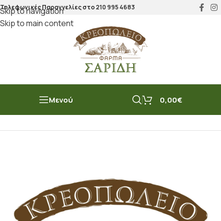
Τηλεφωνικές Παραγγελίες στο
210 995 4683
Skip to navigation
Skip to main content
Μενού
0,00
€
Αρχική σελίδα
/
Μπακάλικο
/
Ψωμιά/Πίτες/Παξιμάδια
/
Ψωμιά