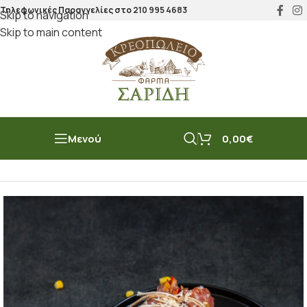
Τηλεφωνικές Παραγγελίες στο
210 995 4683
Skip to navigation
Skip to main content
Μενού
0,00
€
Αρχική σελίδα
/
Παρασκευάσματα
/
Ρολά & Δετά