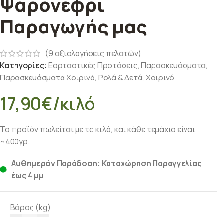
Ψαρονέφρι
Παραγωγής μας
(
9
αξιολογήσεις πελατών)
Κατηγορίες:
Εορταστικές Προτάσεις
,
Παρασκευάσματα
,
Παρασκευάσματα Χοιρινό
,
Ρολά & Δετά
,
Χοιρινό
17,90
€
/κιλό
Το προϊόν πωλείται με το κιλό, και κάθε τεμάχιο είναι
~400γρ.
Αυθημερόν Παράδοση: Καταχώρηση Παραγγελίας
έως 4 μμ
Βάρος (kg)