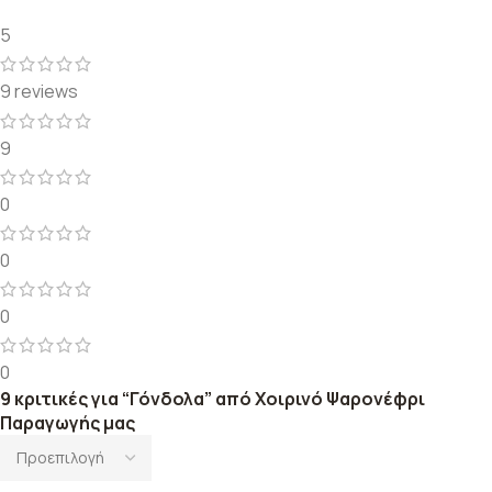
5
9 reviews
9
0
0
0
0
9 κριτικές για
“Γόνδολα” από Χοιρινό Ψαρονέφρι
Παραγωγής μας