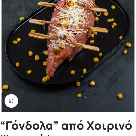
Κλικ για μεγέθυνση
“Γόνδολα” από Χοιρινό