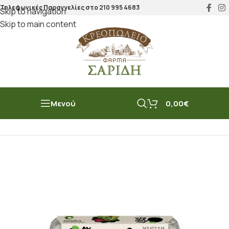
Τηλεφωνικές Παραγγελίες στο
210 995 4683
Skip to navigation
Skip to main content
Μενού
0,00
€
Αρχική σελίδα
/
Μπακάλικο
/
Προιόντα Ραφιού
/
Αυγά