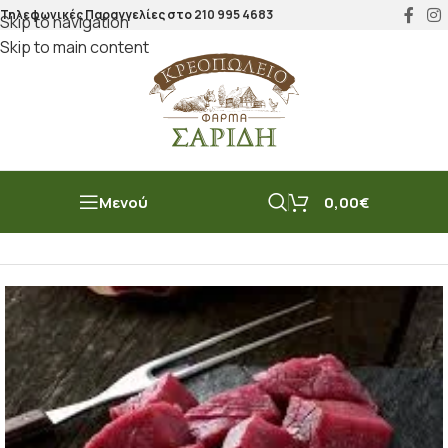
Τηλεφωνικές Παραγγελίες στο
210 995 4683
Skip to navigation
Skip to main content
Μενού
0,00
€
Αρχική σελίδα
/
Μοσχάρι
/
Βουβάλι