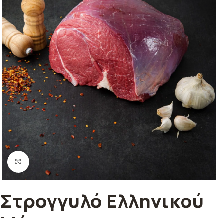
Κλικ για μεγέθυνση
Στρογγυλό Ελληνικού