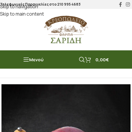
Τηλεφωνικές Παραγγελίες στο
210 995 4683
Skip to navigation
Skip to main content
Μενού
0,00
€
Αρχική σελίδα
/
Μοσχάρι
/
Μοσχάρι Μαγειρευτό