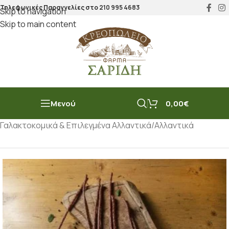
Τηλεφωνικές Παραγγελίες στο
210 995 4683
Skip to navigation
Skip to main content
Μενού
0,00
€
Αρχική σελίδα
/
Μπακάλικο
/
Γαλακτοκομικά & Επιλεγμένα Αλλαντικά
/
Αλλαντικά