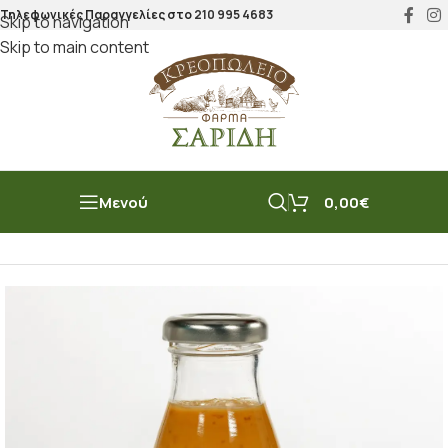
Τηλεφωνικές Παραγγελίες στο
210 995 4683
Skip to navigation
Skip to main content
Μενού
0,00
€
Αρχική σελίδα
/
Μπακάλικο
/
Σάλτσες
/
Για μαγείρεμα