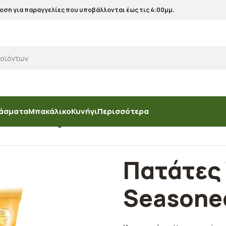
ση για παραγγελίες που υποβάλλονται έως τις 4:00μμ.
άσματα
Μπακάλικο
Κυνήγι
Περισσότερα
ά
/
Πατάτες Wedges Seasoned
Πατάτες
Seasone