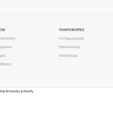
ΡΩΝ
ΠΛΗΡΟΦΟΡΙΕΣ
πηρέτησης
Η εταιρεία μας
ορικών
Επικοινωνία
μής
Κατάστημα
οθέσεις
ital Artworks
& Devify
.