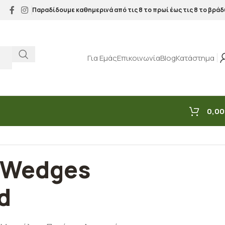
Παραδίδουμε καθημερινά από τις 8 το πρωί έως τις 8 το βράδ
Για Εμάς
Επικοινωνία
Blog
Κατάστημα
0,00
 Wedges
d