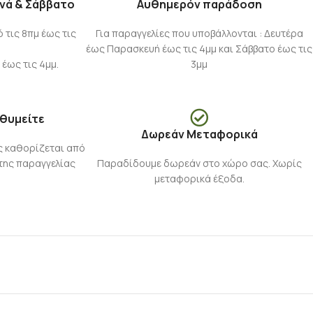
νά & Σάββατο
Αυθημερόν παράδοση
τις 8πμ έως τις
Για παραγγελίες που υποβάλλονται : Δευτέρα
έως Παρασκευή έως τις 4μμ και Σάββατο έως τις
 έως τις 4μμ.
3μμ
ιθυμείτε
Δωρεάν Μεταφορικά
ς καθορίζεται από
της παραγγελίας
Παραδίδουμε δωρεάν στο χώρο σας. Χωρίς
μεταφορικά έξοδα.