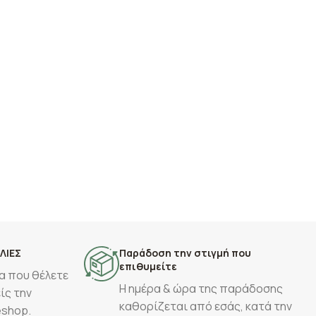
ΛΙΕΣ
Παράδοση την στιγμή που
επιθυμείτε
α που θέλετε
Η ημέρα & ώρα της παράδοσης
ίς την
καθορίζεται από εσάς, κατά την
eshop.