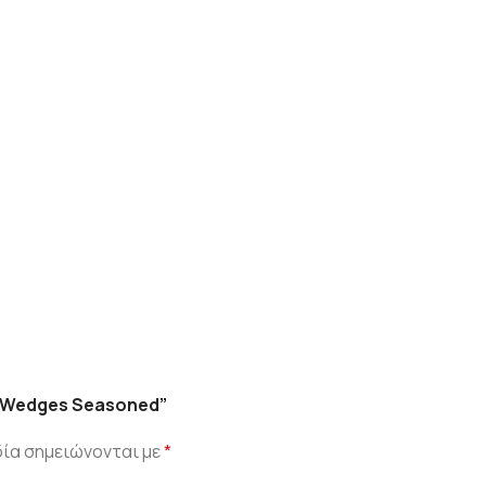
ς Wedges Seasoned”
ία σημειώνονται με
*