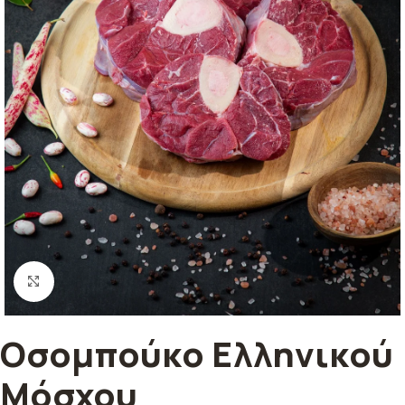
Κλικ για μεγέθυνση
Οσομπούκο Ελληνικού
Μόσχου