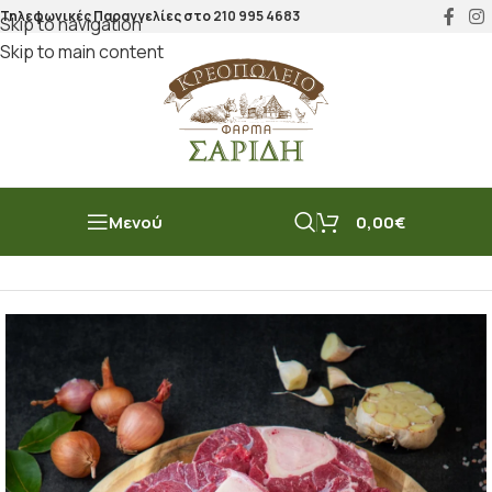
Τηλεφωνικές Παραγγελίες στο
210 995 4683
Skip to navigation
Skip to main content
Μενού
0,00
€
Αρχική σελίδα
/
Μοσχάρι
/
Μοσχάρι Μαγειρευτό