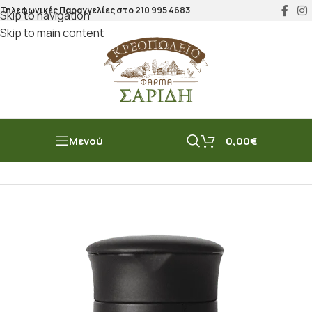
Τηλεφωνικές Παραγγελίες στο
210 995 4683
Skip to navigation
Skip to main content
Μενού
0,00
€
Αρχική σελίδα
/
Μπακάλικο
/
Μπαχαρικά
/
Μύλοι Μπαχαρικών