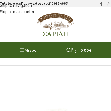
Τηλεφωνικές Παραγγελίες στο
210 995 4683
Skip to navigation
Skip to main content
Μενού
0,00
€
Αρχική σελίδα
/
Μπακάλικο
/
Ζυμαρικά/Ρύζι/Όσπρια
/
Όσπρια