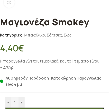
Κλικ για μεγέθυνση
Μαγιονέζα Smokey
Κατηγορίες:
Μπακάλικο
,
Σάλτσες
,
Σως
4,40
€
Η παραγγελία γίνεται τεμαχιακά, και το 1 τεμάχιο είναι
~270γρ.
Αυθημερόν Παράδοση: Καταχώρηση Παραγγελίας
έως 4 μμ
-
+