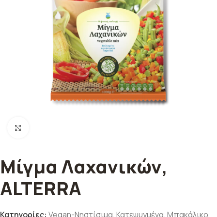
Κλικ για μεγέθυνση
Μίγμα Λαχανικών,
ALTERRA
Κατηγορίες:
Vegan-Νηστίσιμα
,
Κατεψυγμένα
,
Μπακάλικο
,