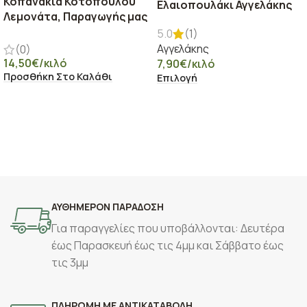
Κοπανάκια Κοτόπουλου
Ελαιοπουλάκι Αγγελάκης
Λεμονάτα, Παραγωγής μας
5.0
(1)
Αγγελάκης
(0)
14,50
€
/κιλό
7,90
€
/κιλό
Προσθήκη Στο Καλάθι
Επιλογή
ΑΥΘΗΜΕΡΟΝ ΠΑΡΑΔΟΣΗ
Για παραγγελίες που υποβάλλονται: Δευτέρα
έως Παρασκευή έως τις 4μμ και Σάββατο έως
τις 3μμ
ΠΛΗΡΩΜΗ ΜΕ ΑΝΤΙΚΑΤΑΒΟΛΗ