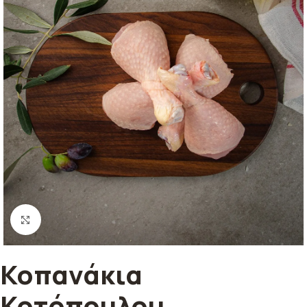
Κλικ για μεγέθυνση
Κοπανάκια
Κοτόπουλου