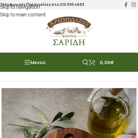
Τηλεφωνικές Παραγγελίες στο
210 995 4683
Skip to navigation
Skip to main content
Μενού
0,00
€
Αρχική σελίδα
/
Πουλερικά & Κουνέλι
/
Κοτόπουλο