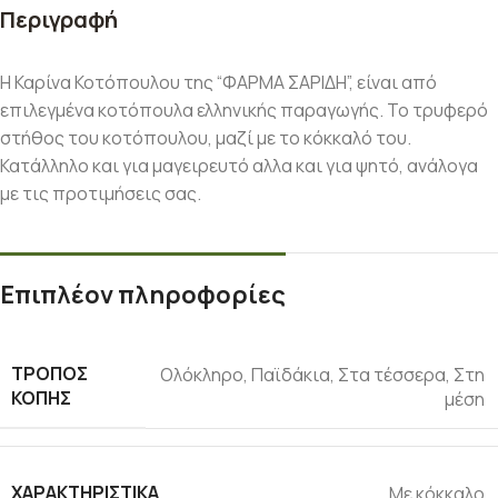
Περιγραφή
Η Καρίνα Κοτόπουλου της “ΦΑΡΜΑ ΣΑΡΙΔΗ”, είναι από
επιλεγμένα κοτόπουλα ελληνικής παραγωγής. Το τρυφερό
στήθος του κοτόπουλου, μαζί με το κόκκαλό του.
Κατάλληλο και για μαγειρευτό αλλα και για ψητό, ανάλογα
με τις προτιμήσεις σας.
Επιπλέον πληροφορίες
ΤΡΌΠΟΣ
Ολόκληρο
,
Παϊδάκια
,
Στα τέσσερα
,
Στη
ΚΟΠΉΣ
μέση
ΧΑΡΑΚΤΗΡΙΣΤΙΚΆ
Με κόκκαλο