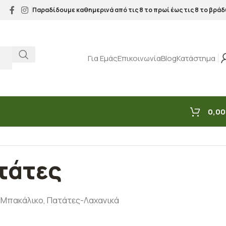
Παραδίδουμε καθημερινά από τις 8 το πρωί έως τις 8 το βράδ
Για Εμάς
Επικοινωνία
Blog
Κατάστημα
0,00
τάτες
Μπακάλικο
,
Πατάτες-Λαχανικά