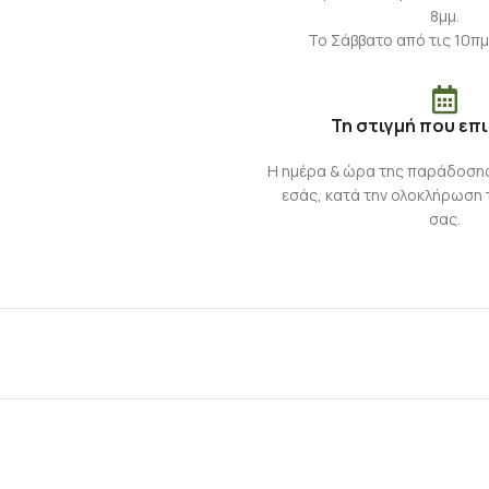
8μμ.
Το Σάββατο από τις 10πμ
Τη στιγμή που επ
Η ημέρα & ώρα της παράδοση
εσάς, κατά την ολοκλήρωση 
σας.