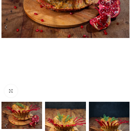
Κλικ για μεγέθυνση