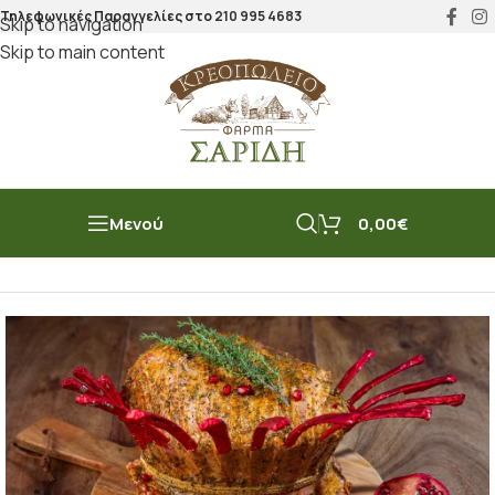
Τηλεφωνικές Παραγγελίες στο
210 995 4683
Skip to navigation
Skip to main content
Μενού
0,00
€
Αρχική σελίδα
/
Παρασκευάσματα
/
Ρολά & Δετά