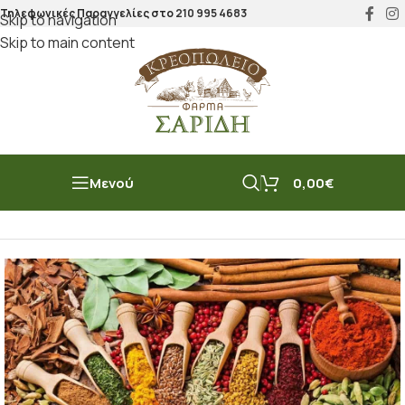
Τηλεφωνικές Παραγγελίες στο
210 995 4683
Skip to navigation
Skip to main content
Μενού
0,00
€
Αρχική σελίδα
/
Μπακάλικο
/
Μπαχαρικά
/
Μείγματα & Rubs